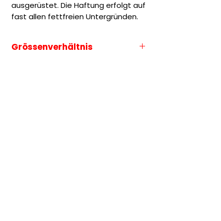
ausgerüstet. Die Haftung erfolgt auf
fast allen fettfreien Untergründen.
Grössenverhältnis
Die Grössenauswahl entspricht
immer der längeren Seite des
Motives.