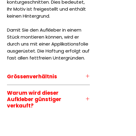
konturgeschnitten. Dies bedeutet,
Ihr Motiv ist freigestellt und enthält
keinen Hintergrund.
Damit Sie den Aufkleber in einem
Stück montieren können, wird er
durch uns mit einer Applikationsfolie
ausgerüstet. Die Haftung erfolgt auf
fast allen fettfreien Untergründen.
Grössenverhältnis
Die Grössenauswahl entspricht
Warum wird dieser
immer der längeren Seite des
Aufkleber günstiger
Motives.
verkauft?
Um die Folienbreite ganz
ausnutzen zu können, werden
manche Aufkleber mehrfach