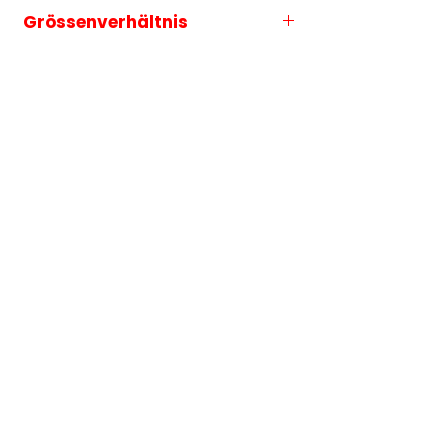
Grössenverhältnis
Die Grössenauswahl entspricht
immer der längeren Seite des
Motives.