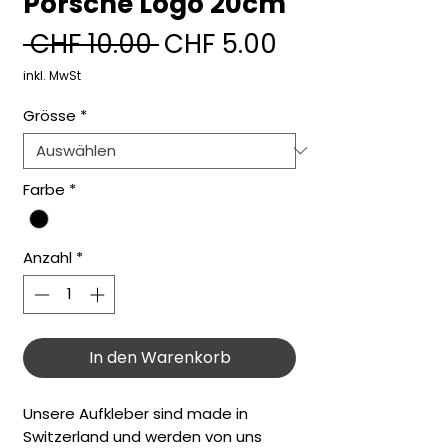
Porsche Logo 20cm
Standardpreis
Sale-
 CHF 10.00 
CHF 5.00
Preis
inkl. MwSt
Grösse
*
Farbe
*
Anzahl
*
In den Warenkorb
Unsere Aufkleber sind made in
Switzerland und werden von uns