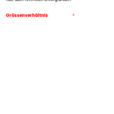
Grössenverhältnis
Die Grössenauswahl entspricht
immer der längeren Seite des
Motives.