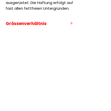
ausgerüstet. Die Haftung erfolgt auf
fast allen fettfreien Untergründen.
Grössenverhältnis
Die Grössenauswahl entspricht
immer der längeren Seite des
Motives.