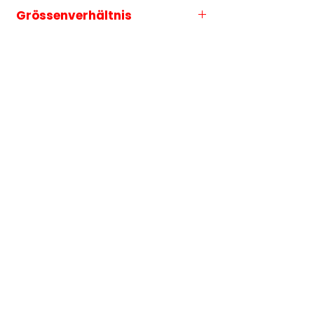
Grössenverhältnis
Die Grössenauswahl entspricht
immer der längeren Seite des
Motives.