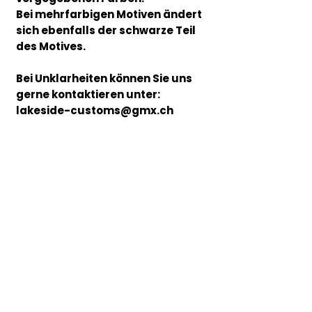
Bei mehrfarbigen Motiven ändert
sich ebenfalls der schwarze Teil
des Motives.
Bei Unklarheiten können Sie uns
gerne kontaktieren unter:
lakeside-customs@gmx.ch
Herren Hoodie:
Material: 280g/m², 80% Baumwolle,
20% Polyester
2-lagige Kapuze mit Kordelzug,
Nackenband, Bündchen mit
Elasthan, Kängurutasche, innen
angeraut, TearAway Label
Waschanleitung
Für eine möglichst lange