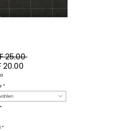
Standardpreis
F 25.00 
Sale-
 20.00
Preis
St
e
*
wählen
*
l
*