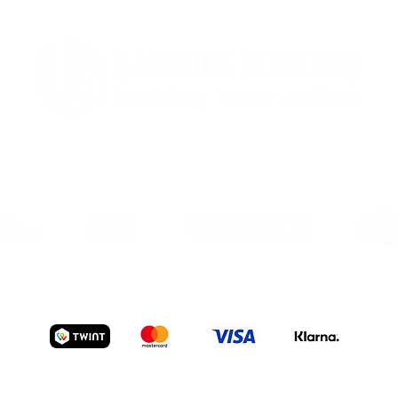
er
Textil
Datenschutz
|
AGB