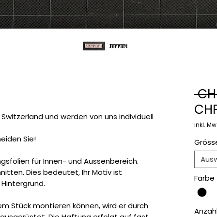
 CH
CHF
 Switzerland und werden von uns individuell
inkl. Mw
eiden Sie!
Gröss
Aus
gsfolien für Innen- und Aussenbereich.
itten. Dies bedeutet, Ihr Motiv ist
Farbe
 Hintergrund.
nem Stück montieren können, wird er durch
Anzah
e ausgerüstet. Die Haftung erfolgt auf fast