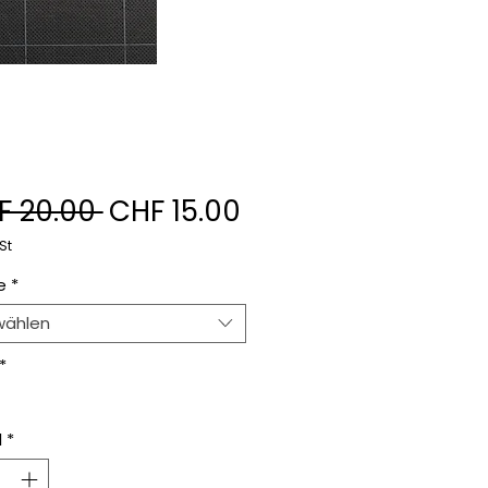
Standardpreis
Sale-
F 20.00 
CHF 15.00
Preis
St
e
*
wählen
*
l
*