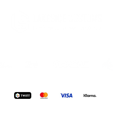
er
Textil
Datenschutz
|
AGB