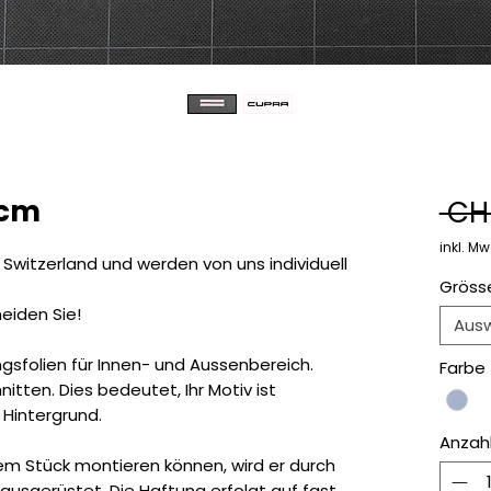
0cm
 CH
inkl. Mw
 Switzerland und werden von uns individuell
Gröss
eiden Sie!
Aus
gsfolien für Innen- und Aussenbereich.
Farbe
itten. Dies bedeutet, Ihr Motiv ist
 Hintergrund.
Anzah
nem Stück montieren können, wird er durch
e ausgerüstet. Die Haftung erfolgt auf fast