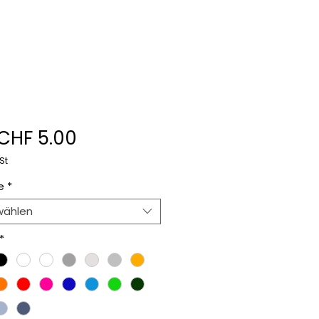
Sale-
CHF 5.00
Preis
St
e
*
wählen
*