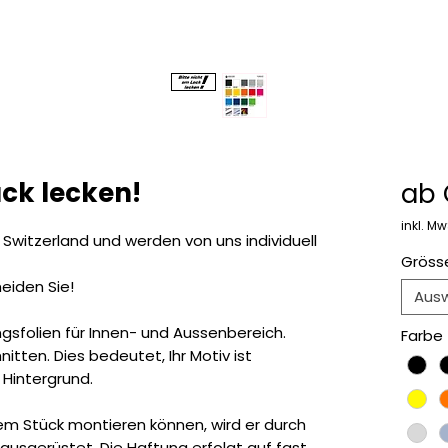
ack lecken!
ab
inkl. Mw
 Switzerland und werden von uns individuell
Gröss
eiden Sie!
Aus
gsfolien für Innen- und Aussenbereich.
Farbe
itten. Dies bedeutet, Ihr Motiv ist
 Hintergrund.
nem Stück montieren können, wird er durch
e ausgerüstet. Die Haftung erfolgt auf fast