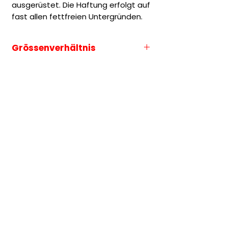
ausgerüstet. Die Haftung erfolgt auf
fast allen fettfreien Untergründen.
Grössenverhältnis
Die Grössenauswahl entspricht
immer der längeren Seite des
Motives.