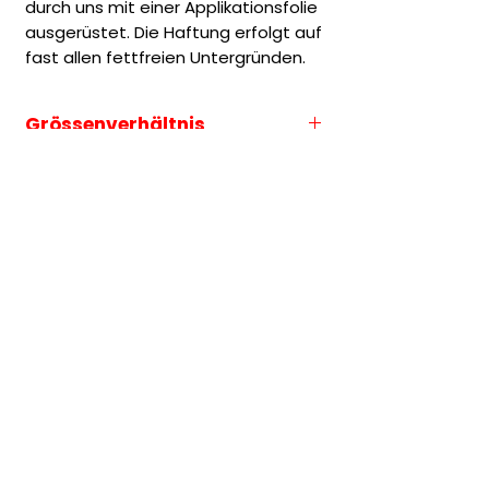
durch uns mit einer Applikationsfolie
ausgerüstet. Die Haftung erfolgt auf
fast allen fettfreien Untergründen.
Grössenverhältnis
Die Grössenauswahl entspricht
Warum wird dieser
immer der längeren Seite des
Aufkleber günstiger
Motives.
verkauft?
Um die Folienbreite ganz
ausnutzen zu können, werden
manche Aufkleber mehrfach
produziert.