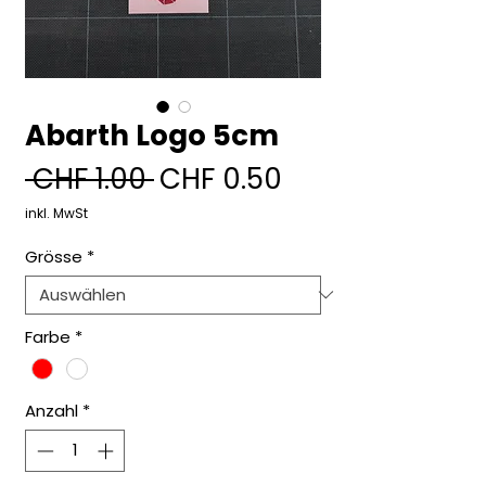
Abarth Logo 5cm
Standardpreis
Sale-
 CHF 1.00 
CHF 0.50
Preis
inkl. MwSt
Grösse
*
Farbe
*
Anzahl
*